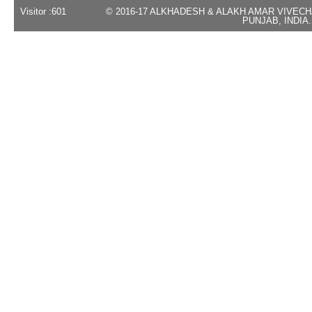
Visitor :
601
© 2016-17 ALKHADESH & ALAKH AMAR VIVEC
PUNJAB, INDIA.