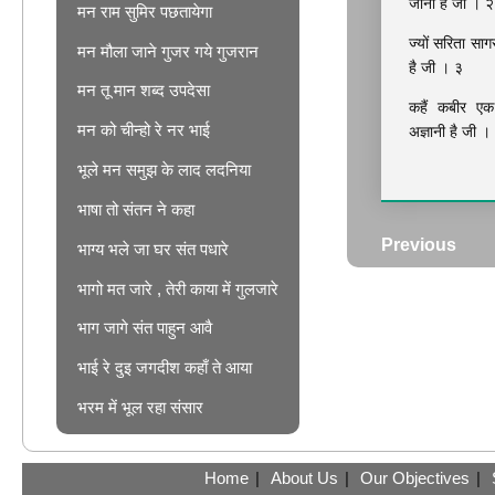
जानी है जी । २
मन राम सुमिर पछतायेगा
ज्यों सरिता सागर
मन मौला जाने गुजर गये गुजरान
है जी । ३
मन तू मान शब्द उपदेसा
कहैं कबीर एक 
मन को चीन्हो रे नर भाई
अज्ञानी है जी ।
भूले मन समुझ के लाद लदनिया
भाषा तो संतन ने कहा
Previous
भाग्य भले जा घर संत पधारे
भागो मत जारे , तेरी काया में गुलजारे
भाग जागे संत पाहुन आवै
भाई रे दुइ जगदीश कहाँ ते आया
भरम में भूल रहा संसार
Home
|
About Us
|
Our Objectives
|