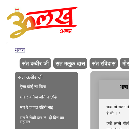
भजन
संत कबीर जी
संत मलूक दास
संत रविदास
मीर
संत कबीर जी
भाषा
ऐसा कोई ना मिला
मन रे बनिया बानि न छोड़े
भाषा तो संतन न
मन रे जागत रहिये भाई
है जी । १
मन रे नेकी कर ले, दो दिन का
मेहमान
ज्यों काली पील