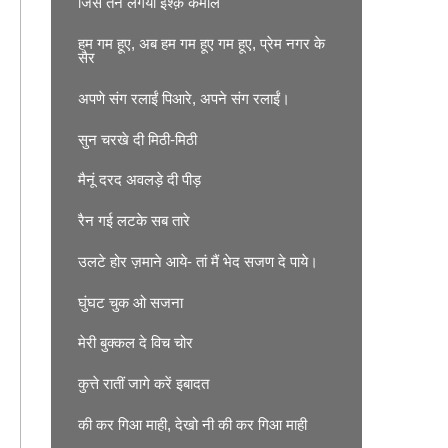
जिस तन लगया इश्क़ कमाल
हम गम हूए, अब हम गम हूए गम हूए, प्रेम नगर के
सैर
अपणे संग रलाईं पिआरे, अपने संग रलाईं।
सुन चरखे दी मिठी-मिठी
मैनूं दरद अवलड़े दी पीड़
रैन गई लटके सब तारे
उलटे होर ज़माने आये- तां मैं भेद सजण दे पाये।
घुंघट चुक ओ सजना
मेरी बुक्कल दे विच चोर
कुत्ते रातीं जागे करें इबादत
की कर गिआ माही, देखो नी की कर गिआ माही