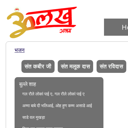
H
भजन
संत कबीर जी
संत मलूक दास
संत रविदास
बुल्ले शाह
गल रौले लोकां पाई ए, गल रौले लोकां पाई ए
अम्मा बाबे दी भलिआई, ओह हुण कम्म असाडे आई
साडे वल मुखड़ा